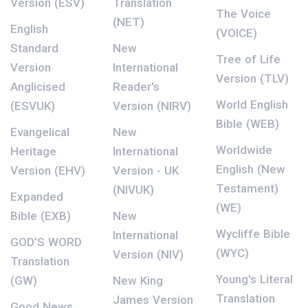
Version (ESV)
Translation
The Voice
(NET)
English
(VOICE)
Standard
New
Tree of Life
Version
International
Version (TLV)
Anglicised
Reader's
World English
(ESVUK)
Version (NIRV)
Bible (WEB)
Evangelical
New
Worldwide
Heritage
International
English (New
Version (EHV)
Version - UK
Testament)
(NIVUK)
Expanded
(WE)
Bible (EXB)
New
Wycliffe Bible
International
GOD’S WORD
(WYC)
Version (NIV)
Translation
Young's Literal
(GW)
New King
Translation
James Version
Good News