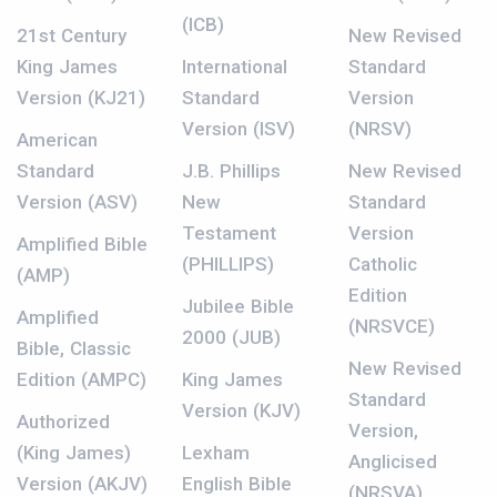
(ICB)
21st Century
New Revised
King James
International
Standard
Version (KJ21)
Standard
Version
Version (ISV)
(NRSV)
American
Standard
J.B. Phillips
New Revised
Version (ASV)
New
Standard
Testament
Version
Amplified Bible
(PHILLIPS)
Catholic
(AMP)
Edition
Jubilee Bible
Amplified
(NRSVCE)
2000 (JUB)
Bible, Classic
New Revised
Edition (AMPC)
King James
Standard
Version (KJV)
Authorized
Version,
(King James)
Lexham
Anglicised
Version (AKJV)
English Bible
(NRSVA)