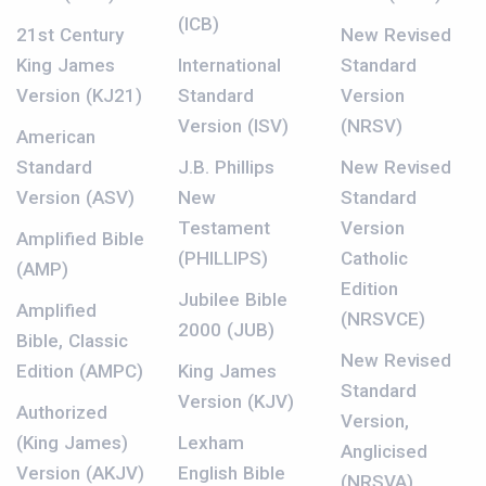
(ICB)
21st Century
New Revised
King James
International
Standard
Version (KJ21)
Standard
Version
Version (ISV)
(NRSV)
American
Standard
J.B. Phillips
New Revised
Version (ASV)
New
Standard
Testament
Version
Amplified Bible
(PHILLIPS)
Catholic
(AMP)
Edition
Jubilee Bible
Amplified
(NRSVCE)
2000 (JUB)
Bible, Classic
New Revised
Edition (AMPC)
King James
Standard
Version (KJV)
Authorized
Version,
(King James)
Lexham
Anglicised
Version (AKJV)
English Bible
(NRSVA)