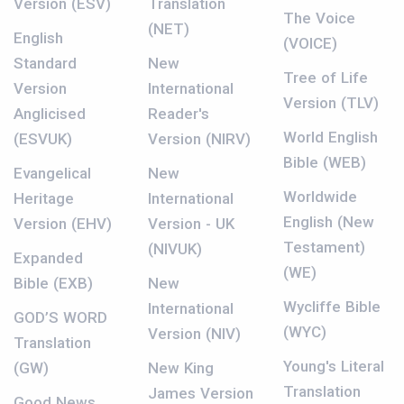
Version (ESV)
Translation
The Voice
(NET)
English
(VOICE)
Standard
New
Tree of Life
Version
International
Version (TLV)
Anglicised
Reader's
World English
(ESVUK)
Version (NIRV)
Bible (WEB)
Evangelical
New
Worldwide
Heritage
International
English (New
Version (EHV)
Version - UK
Testament)
(NIVUK)
Expanded
(WE)
Bible (EXB)
New
Wycliffe Bible
International
GOD’S WORD
(WYC)
Version (NIV)
Translation
Young's Literal
(GW)
New King
Translation
James Version
Good News