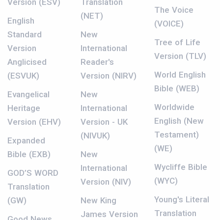
Version (ESV)
Translation
The Voice
(NET)
English
(VOICE)
Standard
New
Tree of Life
Version
International
Version (TLV)
Anglicised
Reader's
World English
(ESVUK)
Version (NIRV)
Bible (WEB)
Evangelical
New
Worldwide
Heritage
International
English (New
Version (EHV)
Version - UK
Testament)
(NIVUK)
Expanded
(WE)
Bible (EXB)
New
Wycliffe Bible
International
GOD’S WORD
(WYC)
Version (NIV)
Translation
Young's Literal
(GW)
New King
Translation
James Version
Good News