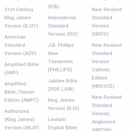
(ICB)
21st Century
New Revised
King James
International
Standard
Version (KJ21)
Standard
Version
Version (ISV)
(NRSV)
American
Standard
J.B. Phillips
New Revised
Version (ASV)
New
Standard
Testament
Version
Amplified Bible
(PHILLIPS)
Catholic
(AMP)
Edition
Jubilee Bible
Amplified
(NRSVCE)
2000 (JUB)
Bible, Classic
New Revised
Edition (AMPC)
King James
Standard
Version (KJV)
Authorized
Version,
(King James)
Lexham
Anglicised
Version (AKJV)
English Bible
(NRSVA)