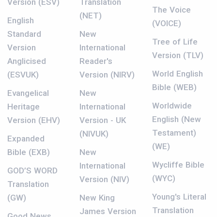
Version (ESV)
Translation
The Voice
(NET)
English
(VOICE)
Standard
New
Tree of Life
Version
International
Version (TLV)
Anglicised
Reader's
World English
(ESVUK)
Version (NIRV)
Bible (WEB)
Evangelical
New
Worldwide
Heritage
International
English (New
Version (EHV)
Version - UK
Testament)
(NIVUK)
Expanded
(WE)
Bible (EXB)
New
Wycliffe Bible
International
GOD’S WORD
(WYC)
Version (NIV)
Translation
Young's Literal
(GW)
New King
Translation
James Version
Good News