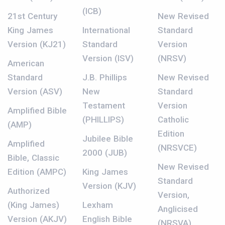
(ICB)
21st Century
New Revised
King James
International
Standard
Version (KJ21)
Standard
Version
Version (ISV)
(NRSV)
American
Standard
J.B. Phillips
New Revised
Version (ASV)
New
Standard
Testament
Version
Amplified Bible
(PHILLIPS)
Catholic
(AMP)
Edition
Jubilee Bible
Amplified
(NRSVCE)
2000 (JUB)
Bible, Classic
New Revised
Edition (AMPC)
King James
Standard
Version (KJV)
Authorized
Version,
(King James)
Lexham
Anglicised
Version (AKJV)
English Bible
(NRSVA)