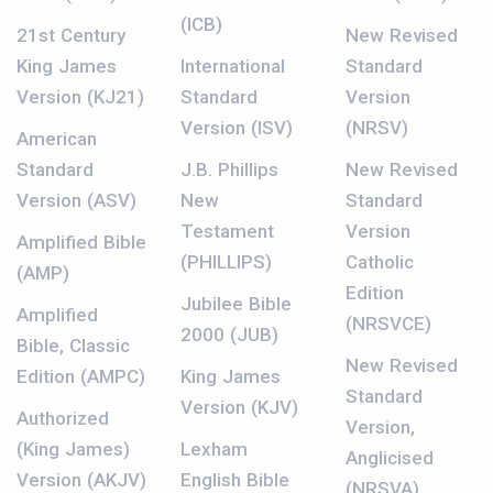
(ICB)
21st Century
New Revised
King James
International
Standard
Version (KJ21)
Standard
Version
Version (ISV)
(NRSV)
American
Standard
J.B. Phillips
New Revised
Version (ASV)
New
Standard
Testament
Version
Amplified Bible
(PHILLIPS)
Catholic
(AMP)
Edition
Jubilee Bible
Amplified
(NRSVCE)
2000 (JUB)
Bible, Classic
New Revised
Edition (AMPC)
King James
Standard
Version (KJV)
Authorized
Version,
(King James)
Lexham
Anglicised
Version (AKJV)
English Bible
(NRSVA)