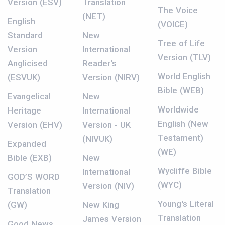
Version (ESV)
Translation
The Voice
(NET)
English
(VOICE)
Standard
New
Tree of Life
Version
International
Version (TLV)
Anglicised
Reader's
World English
(ESVUK)
Version (NIRV)
Bible (WEB)
Evangelical
New
Worldwide
Heritage
International
English (New
Version (EHV)
Version - UK
Testament)
(NIVUK)
Expanded
(WE)
Bible (EXB)
New
Wycliffe Bible
International
GOD’S WORD
(WYC)
Version (NIV)
Translation
Young's Literal
(GW)
New King
Translation
James Version
Good News