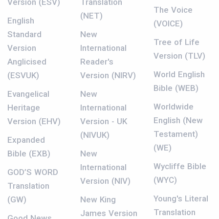
Version (ESV)
Translation
The Voice
(NET)
English
(VOICE)
Standard
New
Tree of Life
Version
International
Version (TLV)
Anglicised
Reader's
World English
(ESVUK)
Version (NIRV)
Bible (WEB)
Evangelical
New
Worldwide
Heritage
International
English (New
Version (EHV)
Version - UK
Testament)
(NIVUK)
Expanded
(WE)
Bible (EXB)
New
Wycliffe Bible
International
GOD’S WORD
(WYC)
Version (NIV)
Translation
Young's Literal
(GW)
New King
Translation
James Version
Good News