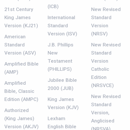
(ICB)
21st Century
New Revised
King James
International
Standard
Version (KJ21)
Standard
Version
Version (ISV)
(NRSV)
American
Standard
J.B. Phillips
New Revised
Version (ASV)
New
Standard
Testament
Version
Amplified Bible
(PHILLIPS)
Catholic
(AMP)
Edition
Jubilee Bible
Amplified
(NRSVCE)
2000 (JUB)
Bible, Classic
New Revised
Edition (AMPC)
King James
Standard
Version (KJV)
Authorized
Version,
(King James)
Lexham
Anglicised
Version (AKJV)
English Bible
(NRSVA)