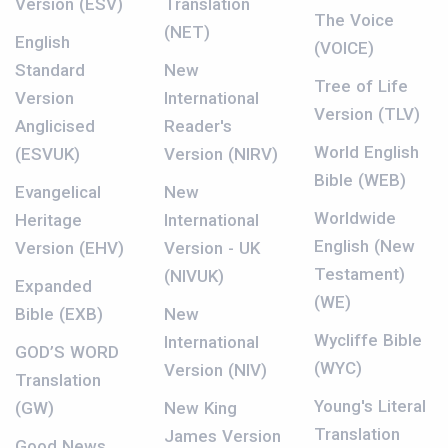
Version (ESV)
Translation
The Voice
(NET)
English
(VOICE)
Standard
New
Tree of Life
Version
International
Version (TLV)
Anglicised
Reader's
World English
(ESVUK)
Version (NIRV)
Bible (WEB)
Evangelical
New
Worldwide
Heritage
International
English (New
Version (EHV)
Version - UK
Testament)
(NIVUK)
Expanded
(WE)
Bible (EXB)
New
Wycliffe Bible
International
GOD’S WORD
(WYC)
Version (NIV)
Translation
Young's Literal
(GW)
New King
Translation
James Version
Good News