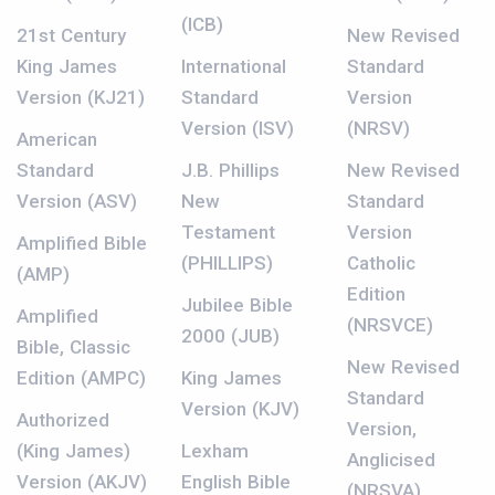
(ICB)
21st Century
New Revised
King James
International
Standard
Version (KJ21)
Standard
Version
Version (ISV)
(NRSV)
American
Standard
J.B. Phillips
New Revised
Version (ASV)
New
Standard
Testament
Version
Amplified Bible
(PHILLIPS)
Catholic
(AMP)
Edition
Jubilee Bible
Amplified
(NRSVCE)
2000 (JUB)
Bible, Classic
New Revised
Edition (AMPC)
King James
Standard
Version (KJV)
Authorized
Version,
(King James)
Lexham
Anglicised
Version (AKJV)
English Bible
(NRSVA)