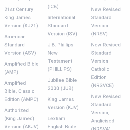
(ICB)
21st Century
New Revised
King James
International
Standard
Version (KJ21)
Standard
Version
Version (ISV)
(NRSV)
American
Standard
J.B. Phillips
New Revised
Version (ASV)
New
Standard
Testament
Version
Amplified Bible
(PHILLIPS)
Catholic
(AMP)
Edition
Jubilee Bible
Amplified
(NRSVCE)
2000 (JUB)
Bible, Classic
New Revised
Edition (AMPC)
King James
Standard
Version (KJV)
Authorized
Version,
(King James)
Lexham
Anglicised
Version (AKJV)
English Bible
(NRSVA)