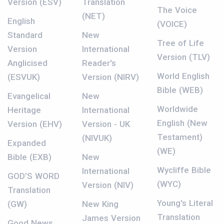
Version (ESV)
Translation
The Voice
(NET)
English
(VOICE)
Standard
New
Tree of Life
Version
International
Version (TLV)
Anglicised
Reader's
World English
(ESVUK)
Version (NIRV)
Bible (WEB)
Evangelical
New
Worldwide
Heritage
International
English (New
Version (EHV)
Version - UK
Testament)
(NIVUK)
Expanded
(WE)
Bible (EXB)
New
Wycliffe Bible
International
GOD’S WORD
(WYC)
Version (NIV)
Translation
Young's Literal
(GW)
New King
Translation
James Version
Good News