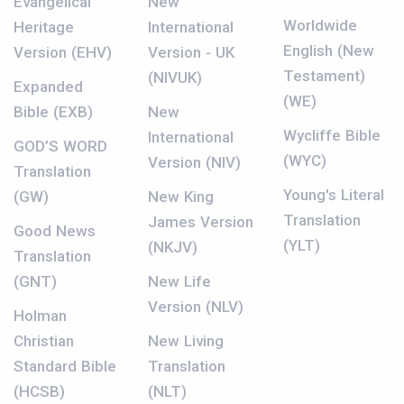
Evangelical
New
Worldwide
Heritage
International
English (New
Version (EHV)
Version - UK
Testament)
(NIVUK)
Expanded
(WE)
Bible (EXB)
New
Wycliffe Bible
International
GOD’S WORD
(WYC)
Version (NIV)
Translation
Young's Literal
(GW)
New King
Translation
James Version
Good News
(YLT)
(NKJV)
Translation
(GNT)
New Life
Version (NLV)
Holman
Christian
New Living
Standard Bible
Translation
(HCSB)
(NLT)