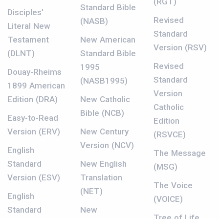
(RGT)
Standard Bible
Disciples’
Revised
(NASB)
Literal New
Standard
Testament
New American
Version (RSV)
(DLNT)
Standard Bible
Revised
1995
Douay-Rheims
Standard
(NASB1995)
1899 American
Version
Edition (DRA)
New Catholic
Catholic
Bible (NCB)
Easy-to-Read
Edition
Version (ERV)
New Century
(RSVCE)
Version (NCV)
English
The Message
Standard
New English
(MSG)
Version (ESV)
Translation
The Voice
(NET)
English
(VOICE)
Standard
New
Tree of Life